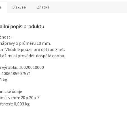
s
Diskuze
Značka
ailní popis produktu
tnosti:
nápravy o průměru 10 mm.
r! Vhodné pouze pro děti od 3 let.
áž musí provádět dospělá osoba.
o výrobku: 10020010000
: 4006485907571
3 kg
nické údaje
kost v mm: 20 x 20 x 7
nost: 0,003 kg