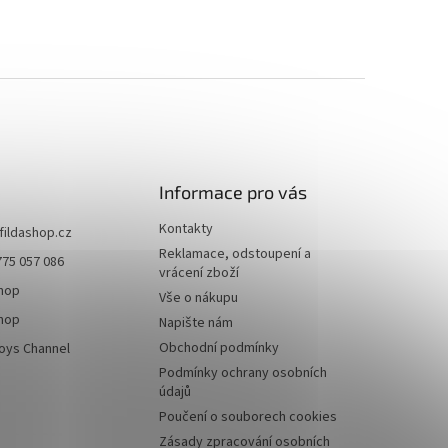
Informace pro vás
Kontakty
fildashop.cz
Reklamace, odstoupení a
775 057 086
vrácení zboží
shop
Vše o nákupu
shop
Napište nám
Obchodní podmínky
toys Channel
Podmínky ochrany osobních
údajů
Poučení o souborech cookies
Zásady zpracování osobních