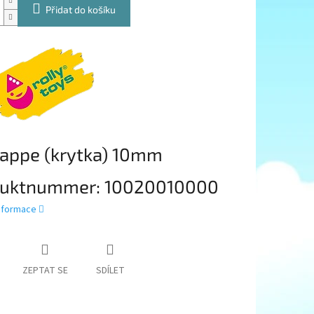
Přidat do košíku
appe (krytka) 10mm
duktnummer:
10020010000
informace
ZEPTAT SE
SDÍLET