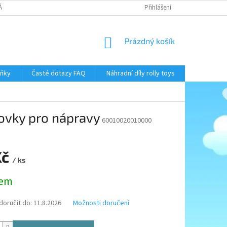
NÁKUPU
NAPIŠTE NÁM
OBCHODNÍ PODMÍNKY
Přihlášení
PODMÍNKY OCHR
NÁKUPNÍ
Prázdný košík
KOŠÍK
áňky
Časté dotazy FAQ
Náhradní díly rolly toys
Kontakty
ovky pro nápravy
60010020010000
Kč
/ ks
dem
oručit do:
11.8.2026
Možnosti doručení