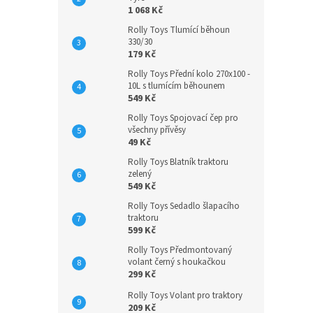
1 068 Kč
Rolly Toys Tlumící běhoun
330/30
179 Kč
Rolly Toys Přední kolo 270x100 -
10L s tlumícím běhounem
549 Kč
Rolly Toys Spojovací čep pro
všechny přívěsy
49 Kč
Rolly Toys Blatník traktoru
zelený
549 Kč
Rolly Toys Sedadlo šlapacího
traktoru
599 Kč
Rolly Toys Předmontovaný
volant černý s houkačkou
299 Kč
Rolly Toys Volant pro traktory
209 Kč