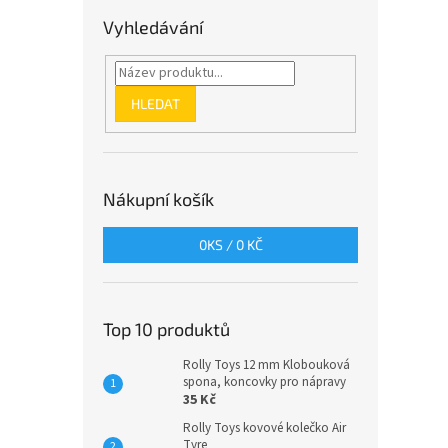
Vyhledávání
HLEDAT
Nákupní košík
0
KS /
0 KČ
Top 10 produktů
Rolly Toys 12 mm Klobouková
spona, koncovky pro nápravy
35 Kč
Rolly Toys kovové kolečko Air
Tyre