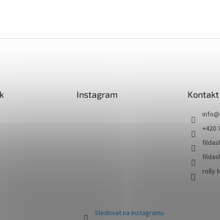
k
Instagram
Kontakt
info
@
+420 
filda
filda
rolly 
Sledovat na Instagramu