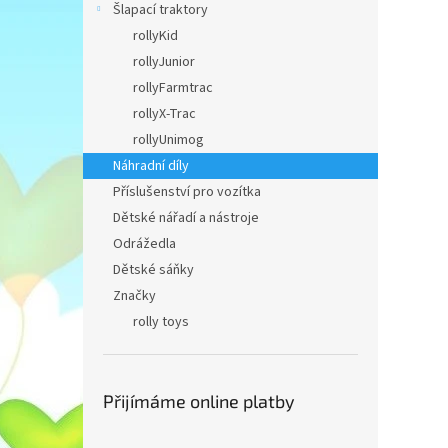
n
Šlapací traktory
e
rollyKid
l
rollyJunior
rollyFarmtrac
rollyX-Trac
rollyUnimog
Náhradní díly
Příslušenství pro vozítka
Dětské nářadí a nástroje
Odrážedla
Dětské sáňky
Značky
rolly toys
Přijímáme online platby