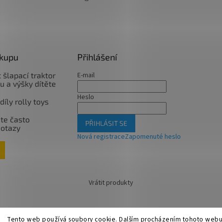
ákupu
Přihlášení
 šlapací traktor
E-mail
u a výšky dítěte
Heslo
íly rolly toys
te často
PŘIHLÁSIT SE
dotazy
Nová registrace
Zapomenuté heslo
Vrátit produkty
Tento web používá soubory cookie. Dalším procházením tohoto webu