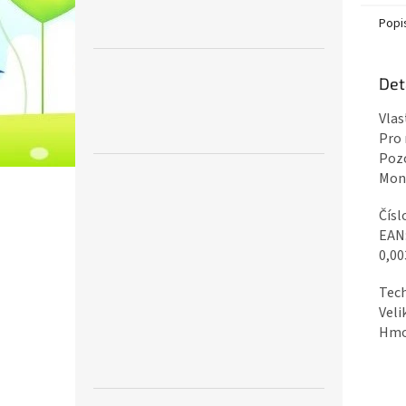
Popi
Det
Vlas
Pro 
Pozo
Mont
Čísl
EAN
0,00
Tech
Veli
Hmot