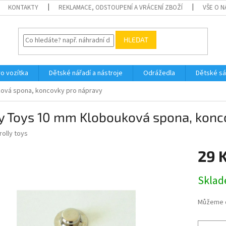
KONTAKTY
REKLAMACE, ODSTOUPENÍ A VRÁCENÍ ZBOŽÍ
VŠE O 
HLEDAT
ro vozítka
Dětské nářadí a nástroje
Odrážedla
Dětské s
ková spona, koncovky pro nápravy
ly Toys 10 mm Klobouková spona, konc
rolly toys
29 
Měrná
Skla
cena:
Můžeme d