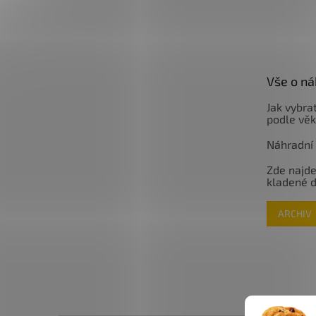
Vše o n
Jak vybrat
podle věk
Náhradní d
Zde najde
kladené 
ARCHIV