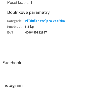
Počet krabic: 1
Doplňkové parametry
Kategorie
:
Příslušenství pro vozítka
Hmotnost
:
3.5 kg
EAN
:
4006485122967
Z
á
p
a
Facebook
t
í
Instagram