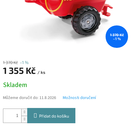
1 370 Kč
–1 %
1 370 Kč
–1 %
1 355 Kč
/ ks
Měrná
Skladem
cena:
Můžeme doručit do:
11.8.2026
Možnosti doručení
Přidat do košíku