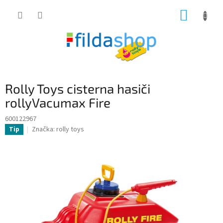
Přejít
NÁKUP
na
obsah
KOŠÍK
Rolly Toys cisterna hasiči
rollyVacumax Fire
600122967
Značka:
rolly toys
Tip