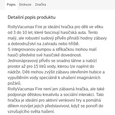
Popis
Diskuze
Značka
Detailní popis produktu
RollyVacumax Fire je ideální hračka pro děti ve věku
od 3 do 10 let, které fascinují hasičská auta. Tento
malý, ale robustní sudový přívěs přináší hodiny zábavy
a dobrodružství na zahradu nebo hřiště.
S integrovanou pumpou a stříkačkou mohou malí
hasiči předvést své hasičské dovednosti.
Jednonápravový přívěs se snadno táhne a nabízí
prostor až pro 15 litrů vody, kterou lze naplnit do
nádrže. Děti mohou zvýšit zábavu otevřením hubice a
vypuštěním vody speciálně k uhašení imaginárních
požárů.
RollyVacumax Fire není jen zábavná hračka, ale také
podporuje dětskou kreativitu a sociální interakci. Tato
hračka je ideální pro aktivní venkovní hry a pomáhá
dětem rozvíjet jejich představivost, když se ponoří do
vzrušujícího světa hašení.