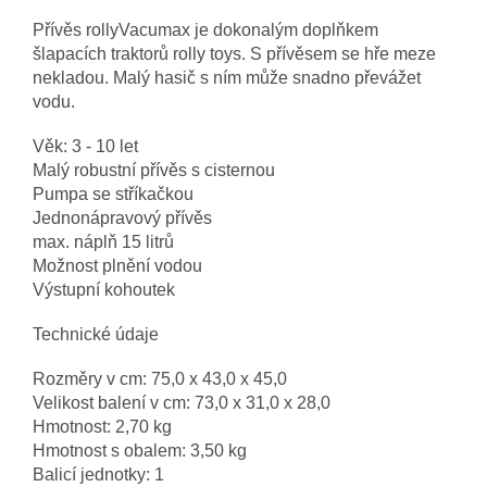
Přívěs rollyVacumax je dokonalým doplňkem
šlapacích traktorů rolly toys. S přívěsem se hře meze
nekladou. Malý hasič s ním může snadno převážet
vodu.
Věk: 3 - 10 let
Malý robustní přívěs s cisternou
Pumpa se stříkačkou
Jednonápravový přívěs
max. náplň 15 litrů
Možnost plnění vodou
Výstupní kohoutek
Technické údaje
Rozměry v cm: 75,0 x 43,0 x 45,0
Velikost balení v cm: 73,0 x 31,0 x 28,0
Hmotnost: 2,70 kg
Hmotnost s obalem: 3,50 kg
Balicí jednotky: 1