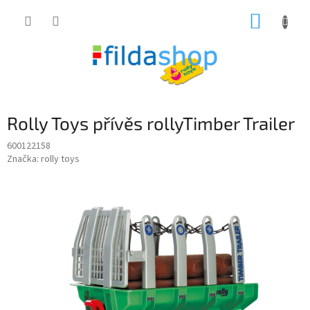
Přejít
NÁKUP
na
obsah
KOŠÍK
Rolly Toys přívěs rollyTimber Trailer
600122158
Značka:
rolly toys