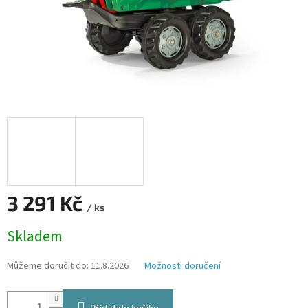
3 291 Kč
/ ks
Měrná
Skladem
cena:
Můžeme doručit do:
11.8.2026
Možnosti doručení
Přidat do košíku