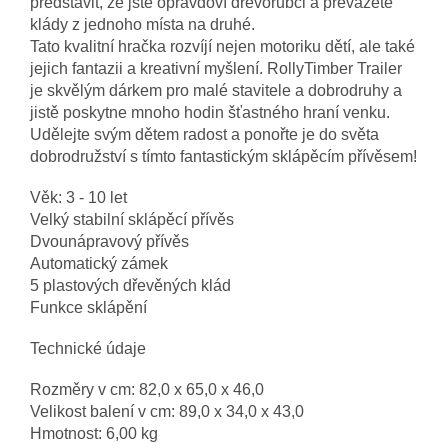
představit, že jste opravdoví dřevorubci a převážete
klády z jednoho místa na druhé.
Tato kvalitní hračka rozvíjí nejen motoriku dětí, ale také
jejich fantazii a kreativní myšlení. RollyTimber Trailer
je skvělým dárkem pro malé stavitele a dobrodruhy a
jistě poskytne mnoho hodin šťastného hraní venku.
Udělejte svým dětem radost a ponořte je do světa
dobrodružství s tímto fantastickým sklápěcím přívěsem!
Věk: 3 - 10 let
Velký stabilní sklápěcí přívěs
Dvounápravový přívěs
Automatický zámek
5 plastových dřevěných klád
Funkce sklápění
Technické údaje
Rozměry v cm: 82,0 x 65,0 x 46,0
Velikost balení v cm: 89,0 x 34,0 x 43,0
Hmotnost: 6,00 kg