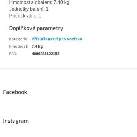
Hmotnost s obalem: 7,40 kg
Jednotky balení: 1
Počet krabic: 1
Doplňkové parametry
Kategorie
:
Příslušenství pro vozítka
Hmotnost
:
7.4 kg
EAN
:
4006485122158
Z
á
p
a
Facebook
t
í
Instagram