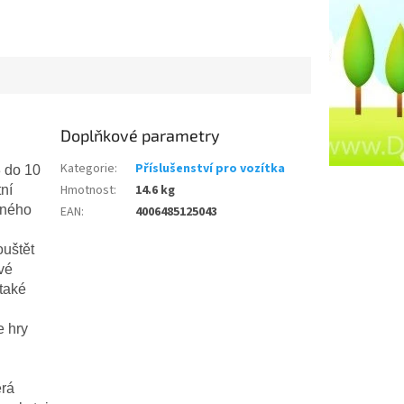
Doplňkové parametry
Kategorie
:
Příslušenství pro vozítka
3 do 10
Hmotnost
:
14.6 kg
ní
čného
EAN
:
4006485125043
ouštět
vé
 také
e hry
erá