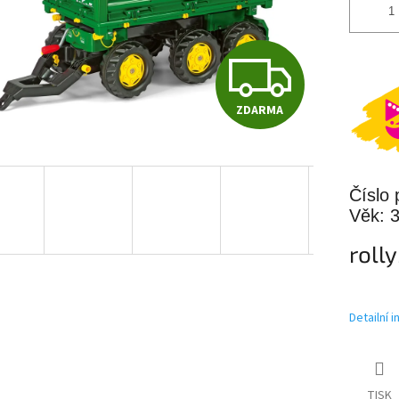
Z
ZDARMA
D
A
Číslo 
Věk: 3
R
roll
M
Detailní 
A
TISK