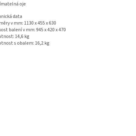
ímatelná oje
nická data
ěry v mm: 1130 x 455 x 630
kost balení v mm: 945 x 420 x 470
nost: 14,6 kg
nost s obalem: 16,2 kg