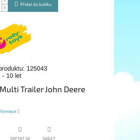
Přidat do košíku
produktu: 125043
 - 10 let
yMulti Trailer John Deere
informace
ZEPTAT SE
SDÍLET