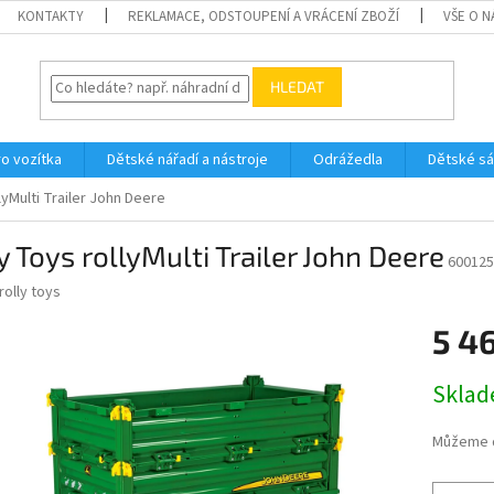
KONTAKTY
REKLAMACE, ODSTOUPENÍ A VRÁCENÍ ZBOŽÍ
VŠE O 
HLEDAT
ro vozítka
Dětské nářadí a nástroje
Odrážedla
Dětské s
lyMulti Trailer John Deere
y Toys rollyMulti Trailer John Deere
600125
rolly toys
5 4
Měrná
Skla
cena:
Můžeme d