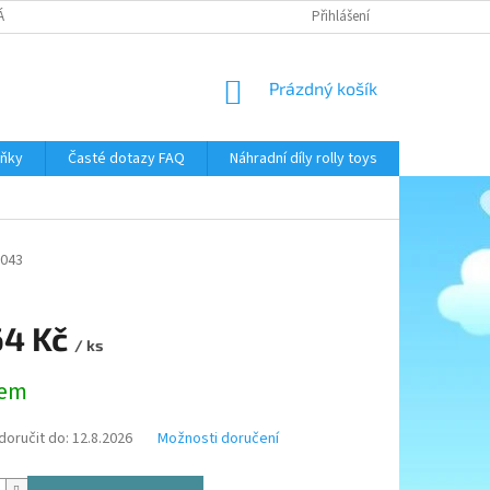
NÁKUPU
NAPIŠTE NÁM
OBCHODNÍ PODMÍNKY
Přihlášení
PODMÍNKY OCHR
NÁKUPNÍ
Prázdný košík
KOŠÍK
áňky
Časté dotazy FAQ
Náhradní díly rolly toys
Kontakty
043
64 Kč
/ ks
dem
oručit do:
12.8.2026
Možnosti doručení