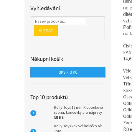
usna
Vyhledávání
neje
dítě
vzbu
Poři
HLEDAT
na f
Čísl
EAN
Nákupní košík
14,6
Věk: 
0
KS /
0 KČ
Velk
Třín
klik
Otev
Top 10 produktů
Odk
Rolly Toys 12 mm Klobouková
Odkl
spona, koncovky pro nápravy
Odkl
35 Kč
Zadn
Rolly Toys kovové kolečko Air
Říze
Tyre