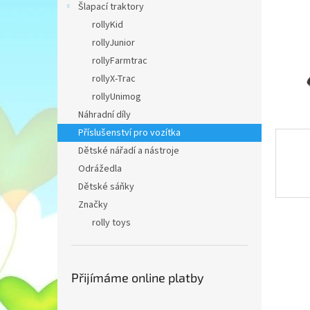
n
Šlapací traktory
e
rollyKid
l
rollyJunior
rollyFarmtrac
rollyX-Trac
rollyUnimog
Náhradní díly
Příslušenství pro vozítka
Dětské nářadí a nástroje
Odrážedla
Dětské sáňky
Značky
rolly toys
Přijímáme online platby