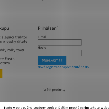
ákupu
Přihlášení
 šlapací traktor
E-mail
u a výšky dítěte
Heslo
íly rolly toys
te často
PŘIHLÁSIT SE
dotazy
Nová registrace
Zapomenuté heslo
Vrátit produkty
Tento web používá soubory cookie. Dalším procházením tohoto webu