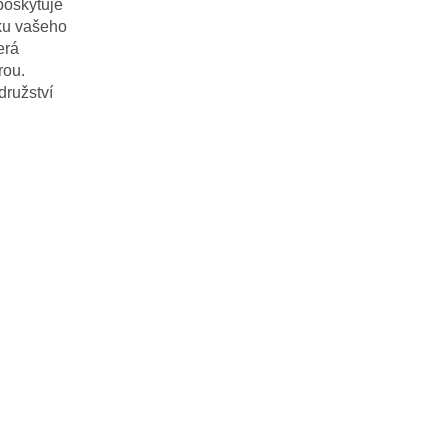
poskytuje
iku vašeho
erá
rou.
družství