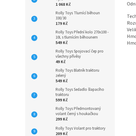
Odn
1 068 Kč
Rolly Toys Tlumící běhoun
Tech
330/30
Rozm
179 Kč
Veli
Rolly Toys Přední kolo 270x100 -
Hmot
10L s tlumícím běhounem
Hmot
549 Kč
Rolly Toys Spojovací čep pro
všechny přívěsy
49 Kč
Rolly Toys Blatník traktoru
zelený
549 Kč
Rolly Toys Sedadlo šlapacího
traktoru
599 Kč
Rolly Toys Předmontovaný
volant černý s houkačkou
299 Kč
Rolly Toys Volant pro traktory
209 Kč