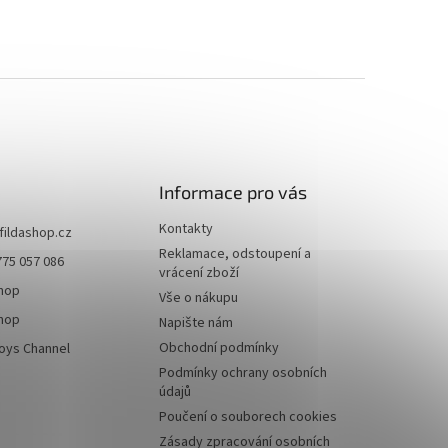
Informace pro vás
Kontakty
fildashop.cz
Reklamace, odstoupení a
775 057 086
vrácení zboží
shop
Vše o nákupu
shop
Napište nám
Obchodní podmínky
toys Channel
Podmínky ochrany osobních
údajů
Poučení o souborech cookies
Zásady zpracování osobních