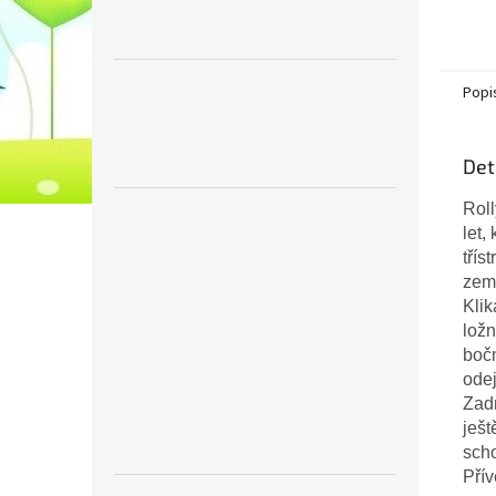
Popi
Det
Roll
let,
třís
zem
Kli
ložn
bočn
ode
Zadn
ješt
scho
Přív