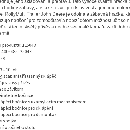
dňuje jeho skladování a přepravu. Tato vysoce kvalitní hračka 
n hodiny zábavy, ale také rozvíjí představivost a jemnou motor
te. RollyMulti Trailer John Deere je odolná a zábavná hračka, kt
zuje nadšení pro zemědělství a nabízí dětem možnost učit se h
ďte si tento skvělý přívěs a nechte své malé farmáře začít dobro
armě!
o produktu: 125043
: 4006485125043
 kg
3 - 10 let
ý, stabilní třístranný sklápěč
ápravový přívěs
a se závitem
íratelné bočnice
lápěcí bočnice s uzamykacím mechanismem
ápěcí bočnice pro sklápění
ápěcí bočnice pro demontáž
í spojka
ní otočného stolu