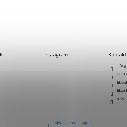
k
Instagram
Kontakt
info
@
+420 
filda
filda
rolly 
Sledovat na Instagramu