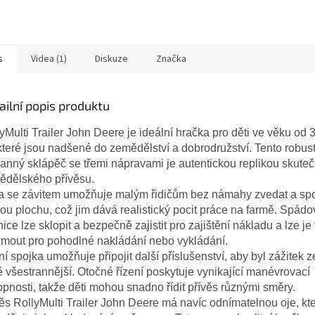
s
Videa (1)
Diskuze
Značka
ailní popis produktu
yMulti Trailer John Deere je ideální hračka pro děti ve věku od 
 které jsou nadšené do zemědělství a dobrodružství. Tento robust
tranný sklápěč se třemi nápravami je autentickou replikou skute
ědělského přívěsu.
ka se závitem umožňuje malým řidičům bez námahy zvedat a sp
ou plochu, což jim dává realistický pocit práce na farmě. Spádo
ice lze sklopit a bezpečně zajistit pro zajištění nákladu a lze je
jmout pro pohodlné nakládání nebo vykládání.
í spojka umožňuje připojit další příslušenství, aby byl zážitek z
ě všestrannější. Otočné řízení poskytuje vynikající manévrovací
pnosti, takže děti mohou snadno řídit přívěs různými směry.
ěs RollyMulti Trailer John Deere má navíc odnímatelnou oje, kt