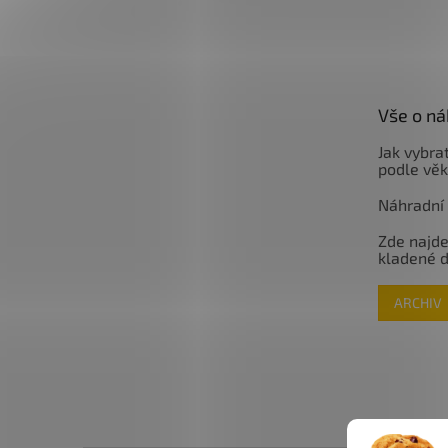
Vše o n
Jak vybrat
podle věk
Náhradní d
Zde najde
kladené 
ARCHIV