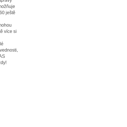
ápravy
umožňuje
60 ještě
 mohou
ě více si
lé
ovednosti,
AAS
zdy!