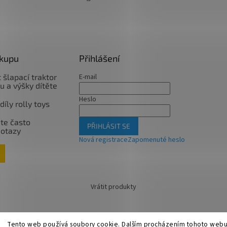
ákupu
Přihlášení
 šlapací traktor
E-mail
u a výšky dítěte
Heslo
íly rolly toys
te často
PŘIHLÁSIT SE
dotazy
Nová registrace
Zapomenuté heslo
Vrátit produkty
Tento web používá soubory cookie. Dalším procházením tohoto webu