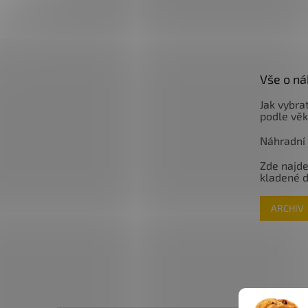
Vše o n
Jak vybrat
podle věk
Náhradní d
Zde najde
kladené 
ARCHIV