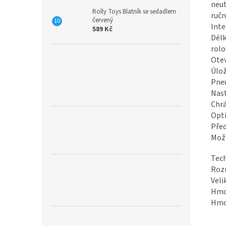
neut
Rolly Toys Blatník se sedadlem
ručn
červený
Inte
589 Kč
Délk
rolo
Otev
Úlož
Pne
Nast
Chr
Opti
Před
Možn
Tech
Rozm
Veli
Hmot
Hmot