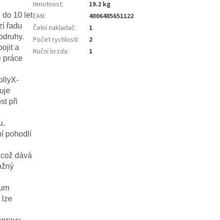
Hmotnost
:
19.2 kg
do 10 let
EAN
:
4006485651122
zí řadu
Čelní nakladač
:
1
rodruhy.
Počet rychlostí
:
2
ojit a
Ruční brzda
:
1
e práce
ollyX-
uje
t při
u,
í pohodlí
 což dává
ožný
ium
 lze