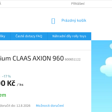
NÁKUPU
NAPIŠTE NÁM
OBCHODNÍ PODMÍNKY
Přihlášení
PODMÍNKY OCHR
NÁKUPNÍ
Prázdný košík
KOŠÍK
áňky
Časté dotazy FAQ
Náhradní díly rolly toys
Kontakty
remium CLAAS AXION 960
600651122
č
–17 %
00 Kč
/ ks
dem
oručit do:
12.8.2026
Možnosti doručení