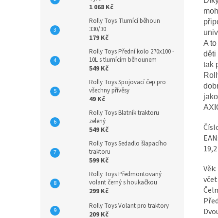
Díky
1 068 Kč
moho
Rolly Toys Tlumící běhoun
přip
330/30
univ
179 Kč
A t
Rolly Toys Přední kolo 270x100 -
děti
10L s tlumícím běhounem
tak 
549 Kč
Rol
Rolly Toys Spojovací čep pro
dobr
všechny přívěsy
jako
49 Kč
AXIO
Rolly Toys Blatník traktoru
zelený
Čísl
549 Kč
EAN
Rolly Toys Sedadlo šlapacího
19,2
traktoru
599 Kč
Věk: 
Rolly Toys Předmontovaný
včet
volant černý s houkačkou
Čeln
299 Kč
Před
Rolly Toys Volant pro traktory
Dvou
209 Kč