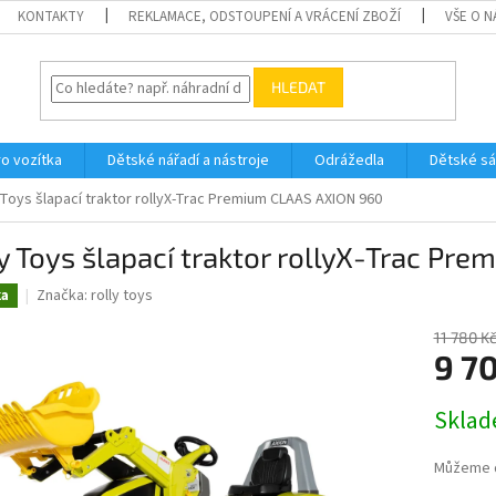
KONTAKTY
REKLAMACE, ODSTOUPENÍ A VRÁCENÍ ZBOŽÍ
VŠE O 
HLEDAT
ro vozítka
Dětské nářadí a nástroje
Odrážedla
Dětské s
 Toys šlapací traktor rollyX-Trac Premium CLAAS AXION 960
y Toys šlapací traktor rollyX-Trac P
Značka:
rolly toys
ka
11 780 K
9 7
Měrná
Skla
cena:
Můžeme d