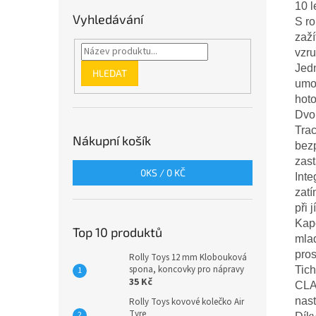
10 l
Vyhledávání
S r
zaží
vzru
Jedn
HLEDAT
umož
hoto
Dvou
Tra
Nákupní košík
bez
zast
0
KS /
0 KČ
Inte
zatí
při 
Kapo
Top 10 produktů
mla
pros
Rolly Toys 12 mm Klobouková
spona, koncovky pro nápravy
Tich
35 Kč
CLA
nast
Rolly Toys kovové kolečko Air
Tyre