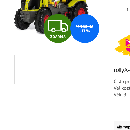
Z
11 780 Kč
–17 %
ZDARMA
D
A
rolly
R
Číslo p
Velikost
Věk: 3 -
M
A