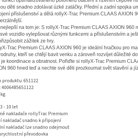
 funkci optimalizovaného poloměru otáčení s řízením čepové n
u děti snadno zdolávat úzké zatáčky. Přední a zadní spojka 
ojení příslušenství a dělá rollyX-Trac Premium CLAAS AXION 9
erzálnější.
o nejlepší na tom je: S rollyX-Trac Premium CLAAS AXION 960
 své vozidlo vylepšovat různými funkcemi a příslušenstvím a ješt
přizpůsobit zážitek ze hry.
lyX-Trac Premium CLAAS AXION 960 je ideální hračkou pro ma
odruhy, kteří se chtějí bavit venku a zároveň rozvíjet důležité d
 je koordinace a obratnost. Pořiďte si rollyX-Trac Premium CL
N 960 hned teď a nechte své děti prozkoumat svět stavění a jí
o produktu: 651122
: 4006485651122
 kg
3 - 10 let
ně nakladače rollyTrac Premium
í nakladač snadno k připojení
ní nakladač lze snadno odejmout
rychlostní převodovka