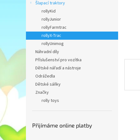
n
Šlapací traktory
e
rollyKid
l
rollyJunior
rollyFarmtrac
rollyX-Trac
rollyUnimog
Náhradní díly
Příslušenství pro vozítka
Dětské nářadí a nástroje
Odrážedla
Dětské sáňky
Značky
rolly toys
Přijímáme online platby