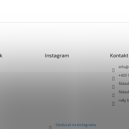
k
Instagram
Kontakt
info
@
+420 
filda
filda
rolly 
Sledovat na Instagramu