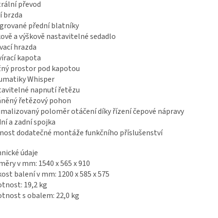
rální převod
í brzda
grované přední blatníky
ově a výškově nastavitelné sedadlo
vací hrazda
írací kapota
ný prostor pod kapotou
umatiky Whisper
avitelné napnutí řetězu
áněný řetězový pohon
malizovaný poloměr otáčení díky řízení čepové nápravy
ní a zadní spojka
ost dodatečné montáže funkčního příslušenství
nické údaje
ěry v mm: 1540 x 565 x 910
kost balení v mm: 1200 x 585 x 575
nost: 19,2 kg
nost s obalem: 22,0 kg