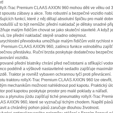
et!
ollyX-Trac Premium CLAAS AXION 960 mohou děti ve věku od 3 
t spoustu zábavy a akce. Toto robustní a bezpečné vozidlo nabí
šujících funkcí, které z něj dělají absolutní špičku pro malé dob
odušší už to být nemůže: přední nakladač je dětsky snadné přip
ňuje malým řidičům chovat se jako skuteční stavitelé. A když j
vá, lze přední nakladač stejně snadno odejmout.
rychlostní převodovka umožňuje malým řidičům volit rychlost r
c Premium CLAAS AXION 960, zatímco funkce volnoběhu zajišť
pečnou přestávku. Ruční brzda poskytuje dodatečnou bezpečnos
avování vozidla.
grované přední blatníky chrání před nečistotami a stříkající vodo
mco podélně a výškově nastavitelné sedadlo zajišťuje maximáln
jízdě. Traktor je rovněž vybaven ochrannou tyčí proti převrácení.
tu traktoru rollyX-Trac Premium CLAAS AXION 960 lze otevřít,
dým mechanikům možnost nahlédnout pod kapotu. Praktický úl
tor pod kapotou poskytuje prostor pro malé poklady a nářadí.
ou a plynulou jízdu zajišťují tiché pneumatiky rollyX-Trac Prem
AS AXION 960, které se vyznačují tichým chodem. Napětí pásů
avit a chráněný pohon pásů zaručuje dlouhou životnost.