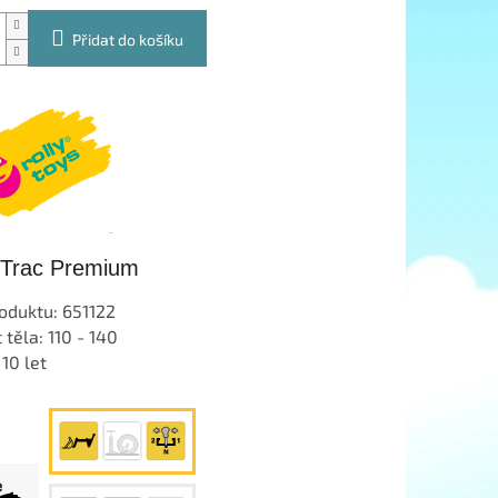
Přidat do košíku
X-Trac Premium
roduktu: 651122
 těla: 110 - 140
 10 let