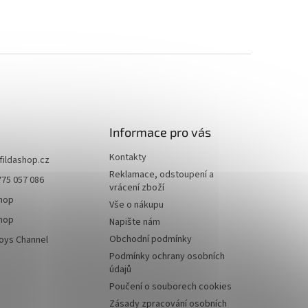
Informace pro vás
Kontakty
fildashop.cz
Reklamace, odstoupení a
775 057 086
vrácení zboží
shop
Vše o nákupu
shop
Napište nám
Obchodní podmínky
toys Channel
Podmínky ochrany osobních
údajů
Poučení o souborech cookies
Zásady zpracování osobních